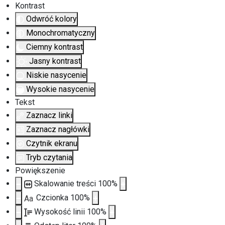
Kontrast
Odwróć kolory
Monochromatyczny
Ciemny kontrast
Jasny kontrast
Niskie nasycenie
Wysokie nasycenie
Tekst
Zaznacz linki
Zaznacz nagłówki
Czytnik ekranu
Tryb czytania
Powiększenie
Skalowanie treści
100
%
Czcionka
100
%
Aa
Wysokość linii
100
%