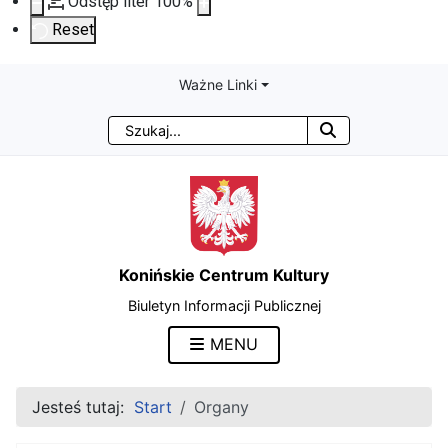
Odstęp liter
100
%
Reset
Ważne Linki
Przejdź
Przejdź
Przejdź
Przejdź
Szukaj
do
do
do
do
treści
menu
wyszukiwarki
mapy
głównej
nawigacyjnego
strony
Konińskie Centrum Kultury
Biuletyn Informacji Publicznej
MENU
Jesteś tutaj:
Start
Organy